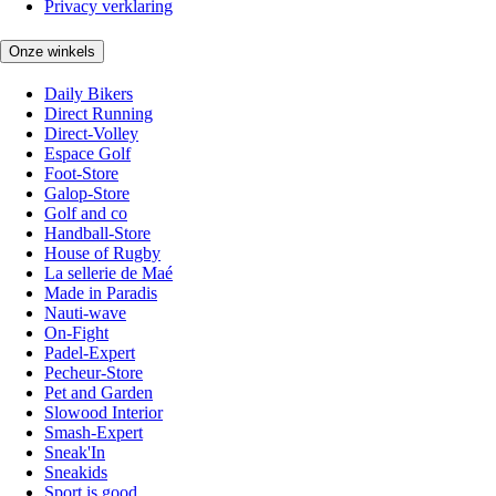
Privacy verklaring
Onze winkels
Daily Bikers
Direct Running
Direct-Volley
Espace Golf
Foot-Store
Galop-Store
Golf and co
Handball-Store
House of Rugby
La sellerie de Maé
Made in Paradis
Nauti-wave
On-Fight
Padel-Expert
Pecheur-Store
Pet and Garden
Slowood Interior
Smash-Expert
Sneak'In
Sneakids
Sport is good