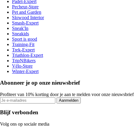
Padel-Expert
Pecheur-Store
Pet and Garden
Slowood Interior
Smash-Expert
Sneak'In
Sneakids
Sport is good
Training-Fit
Trek-Expert
Triathlon-Expert
TripNBikers
Vélo-Store
Winter-Expert
Abonneer je op onze nieuwsbrief
Profiteer van 10% korting door je aan te melden voor onze nieuwsbrief
Aanmelden
Blijf verbonden
Volg ons op sociale media