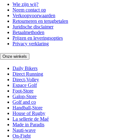
Wie zijn wij?
Neem contact op
Verkoopvoorwaarden
Retourneren en terugbetalen
Juridische disclaimer
Betaalmethoden
Prijzen en leveringsopties
Privacy verklaring
Onze winkels
Daily Bikers
Direct Running
Direct-Volley
Espace Golf
Foot-Store
Galop-Store
Golf and co
Handball-Store
House of Rugby
La sellerie de Maé
Made in Paradis
Nauti-wave
On-Fight