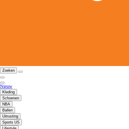
Zoeken
Nieuw
Kleding
Schoenen
NBA
Ballen
Uitrusting
Sports US
Lifestyle