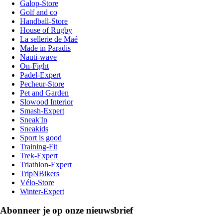
Galop-Store
Golf and co
Handball-Store
House of Rugby
La sellerie de Maé
Made in Paradis
Nauti-wave
On-Fight
Padel-Expert
Pecheur-Store
Pet and Garden
Slowood Interior
Smash-Expert
Sneak'In
Sneakids
Sport is good
Training-Fit
Trek-Expert
Triathlon-Expert
TripNBikers
Vélo-Store
Winter-Expert
Abonneer je op onze nieuwsbrief