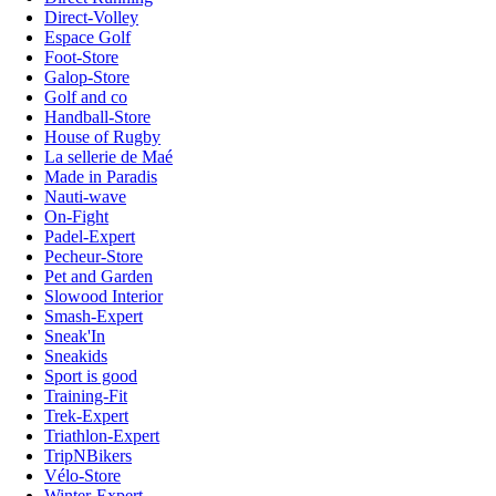
Direct-Volley
Espace Golf
Foot-Store
Galop-Store
Golf and co
Handball-Store
House of Rugby
La sellerie de Maé
Made in Paradis
Nauti-wave
On-Fight
Padel-Expert
Pecheur-Store
Pet and Garden
Slowood Interior
Smash-Expert
Sneak'In
Sneakids
Sport is good
Training-Fit
Trek-Expert
Triathlon-Expert
TripNBikers
Vélo-Store
Winter-Expert