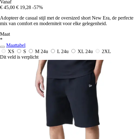
Vanaf
€ 45,00
€ 19,28
-57%
Adopteer de casual stijl met de oversized short New Era, de perfecte
mix van comfort en moderniteit voor elke gelegenheid.
Maat
*
Maattabel
XS
S
M
24u
L
24u
XL
24u
2XL
Dit veld is verplicht