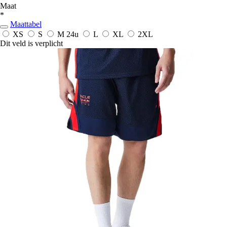
Maat
*
Maattabel
XS
S
M
24u
L
XL
2XL
Dit veld is verplicht