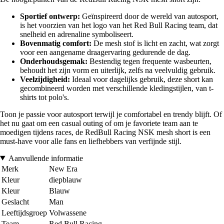
Sportief ontwerp:
Geïnspireerd door de wereld van autosport,
is het voorzien van het logo van het Red Bull Racing team, dat
snelheid en adrenaline symboliseert.
Bovenmatig comfort:
De mesh stof is licht en zacht, wat zorgt
voor een aangename draagervaring gedurende de dag.
Onderhoudsgemak:
Bestendig tegen frequente wasbeurten,
behoudt het zijn vorm en uiterlijk, zelfs na veelvuldig gebruik.
Veelzijdigheid:
Ideaal voor dagelijks gebruik, deze short kan
gecombineerd worden met verschillende kledingstijlen, van t-
shirts tot polo's.
Toon je passie voor autosport terwijl je comfortabel en trendy blijft. Of
het nu gaat om een casual outing of om je favoriete team aan te
moedigen tijdens races, de RedBull Racing NSK mesh short is een
must-have voor alle fans en liefhebbers van verfijnde stijl.
Aanvullende informatie
Merk
New Era
Kleur
diepblauw
Kleur
Blauw
Geslacht
Man
Leeftijdsgroep
Volwassene
Team
Red Bull Racing