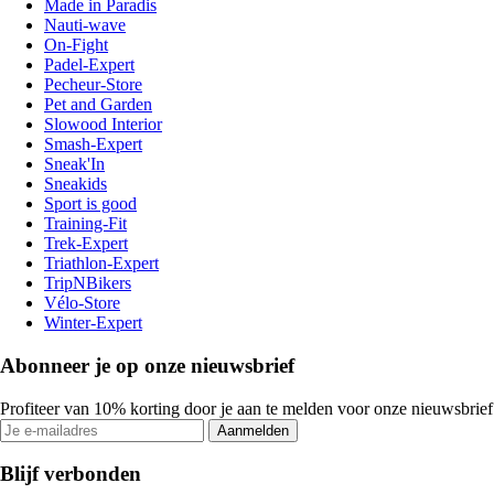
Made in Paradis
Nauti-wave
On-Fight
Padel-Expert
Pecheur-Store
Pet and Garden
Slowood Interior
Smash-Expert
Sneak'In
Sneakids
Sport is good
Training-Fit
Trek-Expert
Triathlon-Expert
TripNBikers
Vélo-Store
Winter-Expert
Abonneer je op onze nieuwsbrief
Profiteer van 10% korting door je aan te melden voor onze nieuwsbrief
Aanmelden
Blijf verbonden