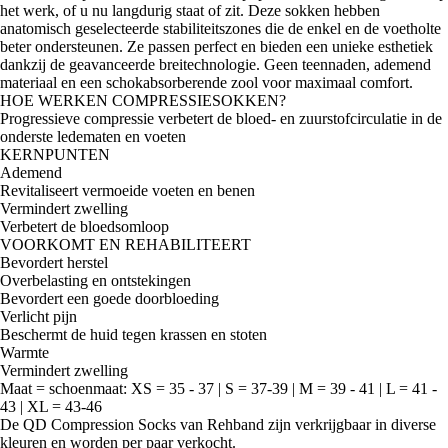
het werk, of u nu langdurig staat of zit. Deze sokken hebben
anatomisch geselecteerde stabiliteitszones die de enkel en de voetholte
beter ondersteunen. Ze passen perfect en bieden een unieke esthetiek
dankzij de geavanceerde breitechnologie. Geen teennaden, ademend
materiaal en een schokabsorberende zool voor maximaal comfort.
HOE WERKEN COMPRESSIESOKKEN?
Progressieve compressie verbetert de bloed- en zuurstofcirculatie in de
onderste ledematen en voeten
KERNPUNTEN
Ademend
Revitaliseert vermoeide voeten en benen
Vermindert zwelling
Verbetert de bloedsomloop
VOORKOMT EN REHABILITEERT
Bevordert herstel
Overbelasting en ontstekingen
Bevordert een goede doorbloeding
Verlicht pijn
Beschermt de huid tegen krassen en stoten
Warmte
Vermindert zwelling
Maat = schoenmaat: XS = 35 - 37 | S = 37-39 | M = 39 - 41 | L = 41 -
43 | XL = 43-46
De QD Compression Socks van Rehband zijn verkrijgbaar in diverse
kleuren en worden per paar verkocht.