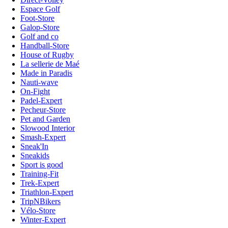
Espace Golf
Foot-Store
Galop-Store
Golf and co
Handball-Store
House of Rugby
La sellerie de Maé
Made in Paradis
Nauti-wave
On-Fight
Padel-Expert
Pecheur-Store
Pet and Garden
Slowood Interior
Smash-Expert
Sneak'In
Sneakids
Sport is good
Training-Fit
Trek-Expert
Triathlon-Expert
TripNBikers
Vélo-Store
Winter-Expert