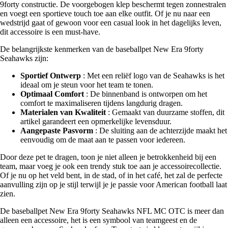
9forty constructie. De voorgebogen klep beschermt tegen zonnestralen
en voegt een sportieve touch toe aan elke outfit. Of je nu naar een
wedstrijd gaat of gewoon voor een casual look in het dagelijks leven,
dit accessoire is een must-have.
De belangrijkste kenmerken van de baseballpet New Era 9forty
Seahawks zijn:
Sportief Ontwerp
: Met een reliëf logo van de Seahawks is het
ideaal om je steun voor het team te tonen.
Optimaal Comfort
: De binnenband is ontworpen om het
comfort te maximaliseren tijdens langdurig dragen.
Materialen van Kwaliteit
: Gemaakt van duurzame stoffen, dit
artikel garandeert een opmerkelijke levensduur.
Aangepaste Pasvorm
: De sluiting aan de achterzijde maakt het
eenvoudig om de maat aan te passen voor iedereen.
Door deze pet te dragen, toon je niet alleen je betrokkenheid bij een
team, maar voeg je ook een trendy stuk toe aan je accessoirecollectie.
Of je nu op het veld bent, in de stad, of in het café, het zal de perfecte
aanvulling zijn op je stijl terwijl je je passie voor American football laat
zien.
De baseballpet New Era 9forty Seahawks NFL MC OTC is meer dan
alleen een accessoire, het is een symbool van teamgeest en de