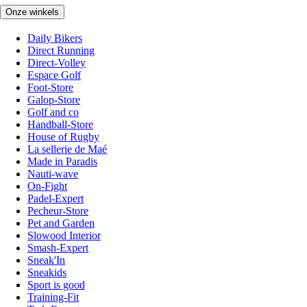
Onze winkels
Daily Bikers
Direct Running
Direct-Volley
Espace Golf
Foot-Store
Galop-Store
Golf and co
Handball-Store
House of Rugby
La sellerie de Maé
Made in Paradis
Nauti-wave
On-Fight
Padel-Expert
Pecheur-Store
Pet and Garden
Slowood Interior
Smash-Expert
Sneak'In
Sneakids
Sport is good
Training-Fit