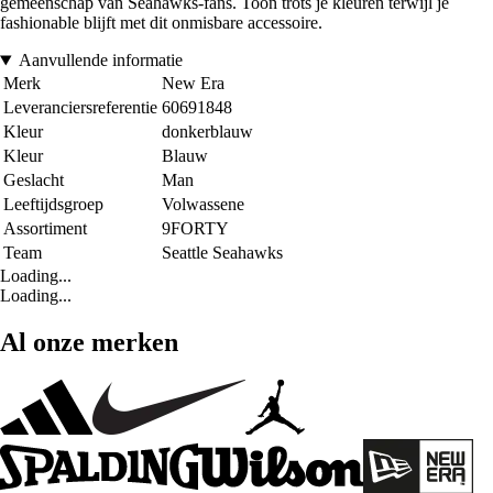
gemeenschap van Seahawks-fans. Toon trots je kleuren terwijl je
fashionable blijft met dit onmisbare accessoire.
Aanvullende informatie
Merk
New Era
Leveranciersreferentie
60691848
Kleur
donkerblauw
Kleur
Blauw
Geslacht
Man
Leeftijdsgroep
Volwassene
Assortiment
9FORTY
Team
Seattle Seahawks
Loading...
Loading...
Al onze merken