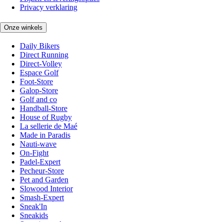
Privacy verklaring
Onze winkels
Daily Bikers
Direct Running
Direct-Volley
Espace Golf
Foot-Store
Galop-Store
Golf and co
Handball-Store
House of Rugby
La sellerie de Maé
Made in Paradis
Nauti-wave
On-Fight
Padel-Expert
Pecheur-Store
Pet and Garden
Slowood Interior
Smash-Expert
Sneak'In
Sneakids