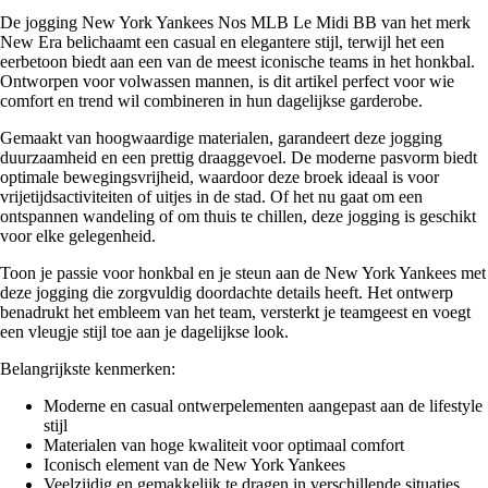
De jogging New York Yankees Nos MLB Le Midi BB van het merk
New Era belichaamt een casual en elegantere stijl, terwijl het een
eerbetoon biedt aan een van de meest iconische teams in het honkbal.
Ontworpen voor volwassen mannen, is dit artikel perfect voor wie
comfort en trend wil combineren in hun dagelijkse garderobe.
Gemaakt van hoogwaardige materialen, garandeert deze jogging
duurzaamheid en een prettig draaggevoel. De moderne pasvorm biedt
optimale bewegingsvrijheid, waardoor deze broek ideaal is voor
vrijetijdsactiviteiten of uitjes in de stad. Of het nu gaat om een
ontspannen wandeling of om thuis te chillen, deze jogging is geschikt
voor elke gelegenheid.
Toon je passie voor honkbal en je steun aan de New York Yankees met
deze jogging die zorgvuldig doordachte details heeft. Het ontwerp
benadrukt het embleem van het team, versterkt je teamgeest en voegt
een vleugje stijl toe aan je dagelijkse look.
Belangrijkste kenmerken:
Moderne en casual ontwerpelementen aangepast aan de lifestyle
stijl
Materialen van hoge kwaliteit voor optimaal comfort
Iconisch element van de New York Yankees
Veelzijdig en gemakkelijk te dragen in verschillende situaties