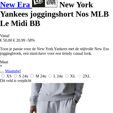
New Era
New York
Yankees joggingshort Nos MLB
Le Midi BB
Vanaf
€ 50,00
€ 20,99
-58%
Toon je passie voor de New York Yankees met de stijlvolle New Era
joggingbroek, een must-have voor een trendy casual look.
Maat
*
Maattabel
XS
S
24u
M
24u
L
24u
XL
2XL
Dit veld is verplicht