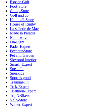
Espace Golf
Foot-Store
Galop-Store
Golf and co
Handball-Store
House of Rugby
La sellerie de Maé
Made in Paradis
Nauti-wave
On-Fight
Padel-Expert
Pecheur-Store
Pet and Garden
Slowood Interior
Smash-Expert
Sneak'In
Sneakids
Sport is good
Training-Fit
Trek-Expert
Triathlon-Expert
TripNBikers
Vélo-Store
Winter-Expert