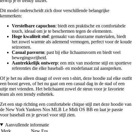
terwijl je er trendy uitziet.
Dit model onderscheidt zich door verschillende belangrijke
kenmerken:
Verstelbare capuchon
: biedt een praktische en comfortabele
touch, ideaal om je te beschermen tegen de elementen.
Hoge kwaliteit stof
: gemaakt van duurzame materialen, biedt
het zowel warmte als ademend vermogen, perfect voor de koude
seizoenen.
Casual pasvorm
: past bij elke lichaamsvorm en biedt veel
bewegingsvrijheid.
Aantrekkelijk ontwerp
: een mix van moderne stijl en sportieve
referenties die elke baseball- en modefanaat zal aanspreken.
Of je het nu alleen draagt of over een t-shirt, deze hoodie zal elke outfit
een boost geven, of het nu gaat om een casual dag in de stad of een
uitje met vrienden. Het belichaamt zowel de steun voor je favoriete
team als een trendy esthetiek.
Zet een stap richting een comfortabele chique stijl met deze hoodie van
de New York Yankees Nos MLB Le Midi OS BB en laat je passie
voor baseball en je gevoel voor stijl zien.
Aanvullende informatie
Merk
New Era