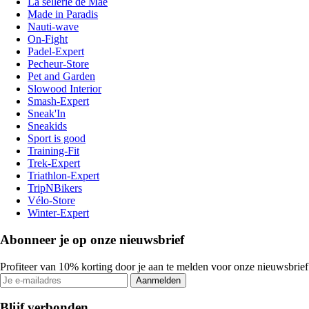
La sellerie de Maé
Made in Paradis
Nauti-wave
On-Fight
Padel-Expert
Pecheur-Store
Pet and Garden
Slowood Interior
Smash-Expert
Sneak'In
Sneakids
Sport is good
Training-Fit
Trek-Expert
Triathlon-Expert
TripNBikers
Vélo-Store
Winter-Expert
Abonneer je op onze nieuwsbrief
Profiteer van 10% korting door je aan te melden voor onze nieuwsbrief
Aanmelden
Blijf verbonden