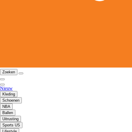
Zoeken
Nieuw
Kleding
Schoenen
NBA
Ballen
Uitrusting
Sports US
Lifestyle