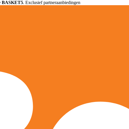
e
BASKET5
. Exclusief partneraanbiedingen