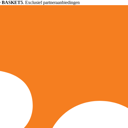
e
BASKET5
. Exclusief partneraanbiedingen