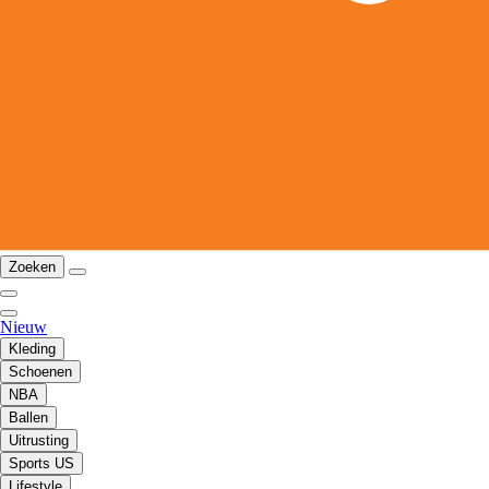
Zoeken
Nieuw
Kleding
Schoenen
NBA
Ballen
Uitrusting
Sports US
Lifestyle