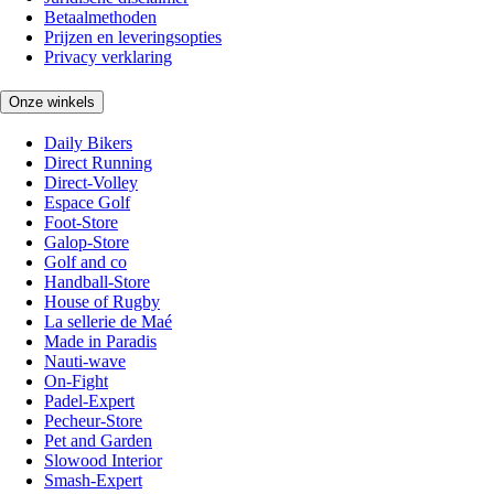
Betaalmethoden
Prijzen en leveringsopties
Privacy verklaring
Onze winkels
Daily Bikers
Direct Running
Direct-Volley
Espace Golf
Foot-Store
Galop-Store
Golf and co
Handball-Store
House of Rugby
La sellerie de Maé
Made in Paradis
Nauti-wave
On-Fight
Padel-Expert
Pecheur-Store
Pet and Garden
Slowood Interior
Smash-Expert