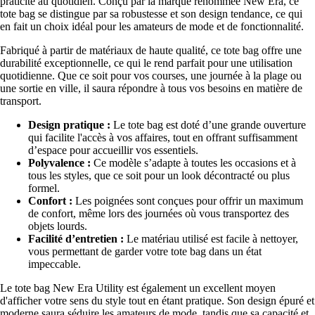
praticité au quotidien. Conçu par la marque renommée New Era, ce
tote bag se distingue par sa robustesse et son design tendance, ce qui
en fait un choix idéal pour les amateurs de mode et de fonctionnalité.
Fabriqué à partir de matériaux de haute qualité, ce tote bag offre une
durabilité exceptionnelle, ce qui le rend parfait pour une utilisation
quotidienne. Que ce soit pour vos courses, une journée à la plage ou
une sortie en ville, il saura répondre à tous vos besoins en matière de
transport.
Design pratique :
Le tote bag est doté d’une grande ouverture
qui facilite l'accès à vos affaires, tout en offrant suffisamment
d’espace pour accueillir vos essentiels.
Polyvalence :
Ce modèle s’adapte à toutes les occasions et à
tous les styles, que ce soit pour un look décontracté ou plus
formel.
Confort :
Les poignées sont conçues pour offrir un maximum
de confort, même lors des journées où vous transportez des
objets lourds.
Facilité d’entretien :
Le matériau utilisé est facile à nettoyer,
vous permettant de garder votre tote bag dans un état
impeccable.
Le tote bag New Era Utility est également un excellent moyen
d'afficher votre sens du style tout en étant pratique. Son design épuré et
moderne saura séduire les amateurs de mode, tandis que sa capacité et