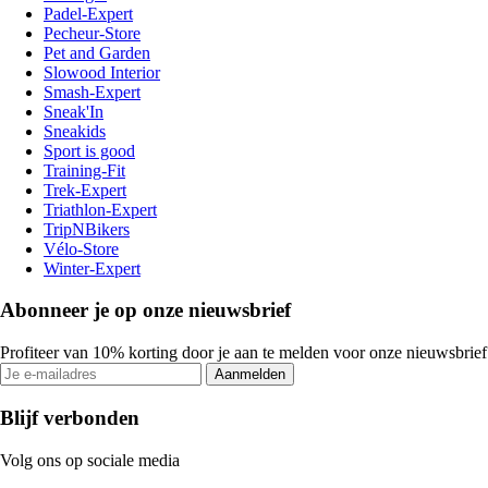
Padel-Expert
Pecheur-Store
Pet and Garden
Slowood Interior
Smash-Expert
Sneak'In
Sneakids
Sport is good
Training-Fit
Trek-Expert
Triathlon-Expert
TripNBikers
Vélo-Store
Winter-Expert
Abonneer je op onze nieuwsbrief
Profiteer van 10% korting door je aan te melden voor onze nieuwsbrief
Aanmelden
Blijf verbonden
Volg ons op sociale media