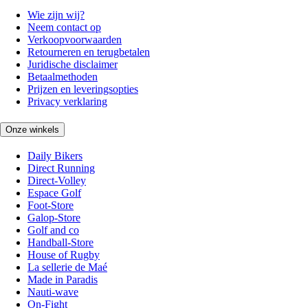
Wie zijn wij?
Neem contact op
Verkoopvoorwaarden
Retourneren en terugbetalen
Juridische disclaimer
Betaalmethoden
Prijzen en leveringsopties
Privacy verklaring
Onze winkels
Daily Bikers
Direct Running
Direct-Volley
Espace Golf
Foot-Store
Galop-Store
Golf and co
Handball-Store
House of Rugby
La sellerie de Maé
Made in Paradis
Nauti-wave
On-Fight