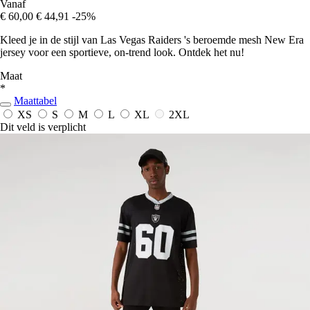
Vanaf
€ 60,00
€ 44,91
-25%
Kleed je in de stijl van Las Vegas Raiders 's beroemde mesh New Era
jersey voor een sportieve, on-trend look. Ontdek het nu!
Maat
*
Maattabel
XS
S
M
L
XL
2XL
Dit veld is verplicht