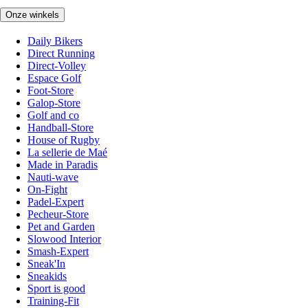
Onze winkels
Daily Bikers
Direct Running
Direct-Volley
Espace Golf
Foot-Store
Galop-Store
Golf and co
Handball-Store
House of Rugby
La sellerie de Maé
Made in Paradis
Nauti-wave
On-Fight
Padel-Expert
Pecheur-Store
Pet and Garden
Slowood Interior
Smash-Expert
Sneak'In
Sneakids
Sport is good
Training-Fit