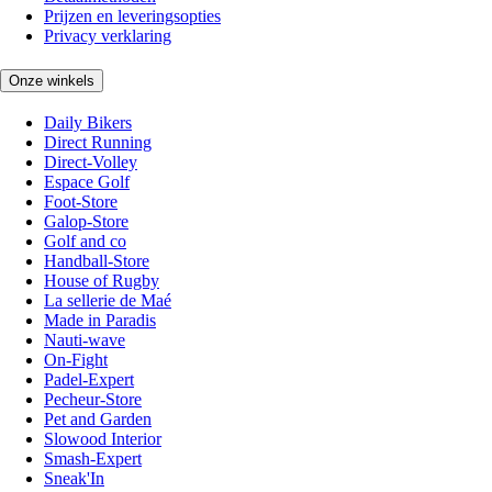
Prijzen en leveringsopties
Privacy verklaring
Onze winkels
Daily Bikers
Direct Running
Direct-Volley
Espace Golf
Foot-Store
Galop-Store
Golf and co
Handball-Store
House of Rugby
La sellerie de Maé
Made in Paradis
Nauti-wave
On-Fight
Padel-Expert
Pecheur-Store
Pet and Garden
Slowood Interior
Smash-Expert
Sneak'In