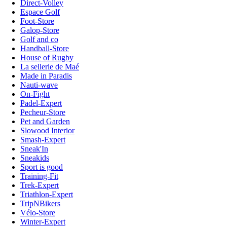
Direct-Volley
Espace Golf
Foot-Store
Galop-Store
Golf and co
Handball-Store
House of Rugby
La sellerie de Maé
Made in Paradis
Nauti-wave
On-Fight
Padel-Expert
Pecheur-Store
Pet and Garden
Slowood Interior
Smash-Expert
Sneak'In
Sneakids
Sport is good
Training-Fit
Trek-Expert
Triathlon-Expert
TripNBikers
Vélo-Store
Winter-Expert