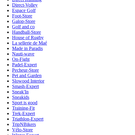
Direct-Volley
Espace Golf
Foot-Store
Galop-Store
Golf and co
Handball-Store
House of Rugby
La sellerie de Maé
Made in Paradis
Nauti-wave
On-Fight
Padel-Expert
Pecheur-Store
Pet and Garden
Slowood Interior
Smash-Expert
Sneak'In
Sneakids
Sport is good
Training-Fit
Trek-Expert
Triathlon-Expert
TripNBikers
Vélo-Store