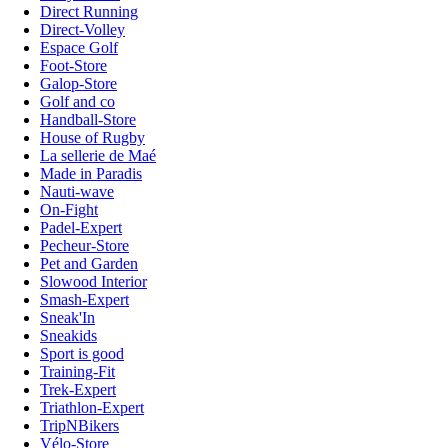
Direct Running
Direct-Volley
Espace Golf
Foot-Store
Galop-Store
Golf and co
Handball-Store
House of Rugby
La sellerie de Maé
Made in Paradis
Nauti-wave
On-Fight
Padel-Expert
Pecheur-Store
Pet and Garden
Slowood Interior
Smash-Expert
Sneak'In
Sneakids
Sport is good
Training-Fit
Trek-Expert
Triathlon-Expert
TripNBikers
Vélo-Store