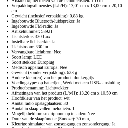
Afstand bij het meten van de lichtintensiteit: 15 cm
Verpakkingsdimensies (L/b/H): 13,01 cm x 13,00 cm x 20,10
cm
Gewicht (inclusief verpakking): 0,88 kg
Ingebouwde Bluetooth-luidspreker: Ja
Ingebouwde FM-radio: Ja
Artikelnummer: 58921
Lichtsterkte: 330 Lux
Instelbare lichtsterkte: Ja
Lichtstroom: 330 lm
Vervangbare lichtbron: Nee
Soort lamp: LED
Soort stekker: Europlug
Medisch apparaat Europa: Nee
Gewicht (zonder verpakking): 623 g
Andere kleur(en) van het product: donkergrijs
Voedingstype: op batterijen, Werkt met een USB-aansluiting
Productbenaming: Lichtwekker
Afmetingen van het product (L/b/H): 13,20 cm x 10,50 cm
Hoofdkleur van het product: wit
Aantal radio opslagplaatsen: 30
Aantal in slaap vallen melodieën: 1
Mogelijkheid om smartphone op te laden: Nee
Duur van de slaapfunctie (Snooze): 30 min,
Kleurige simulator van zonsopgang en zonsondergang: Ja