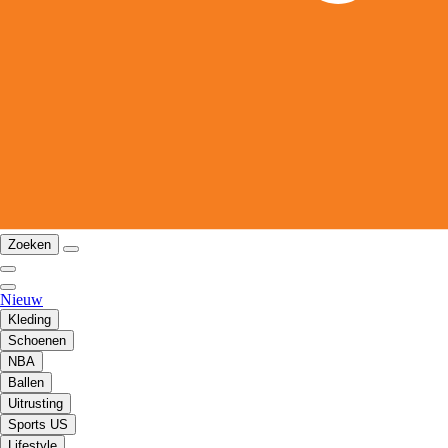
Zoeken
Nieuw
Kleding
Schoenen
NBA
Ballen
Uitrusting
Sports US
Lifestyle