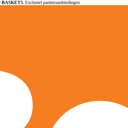
e
BASKET5
. Exclusief partneraanbiedingen