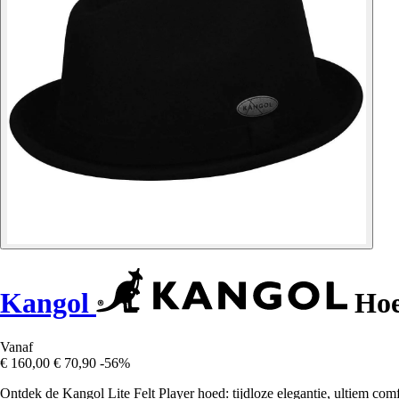
Kangol
Hoed
Vanaf
€ 160,00
€ 70,90
-56%
Ontdek de Kangol Lite Felt Player hoed: tijdloze elegantie, ultiem comfor