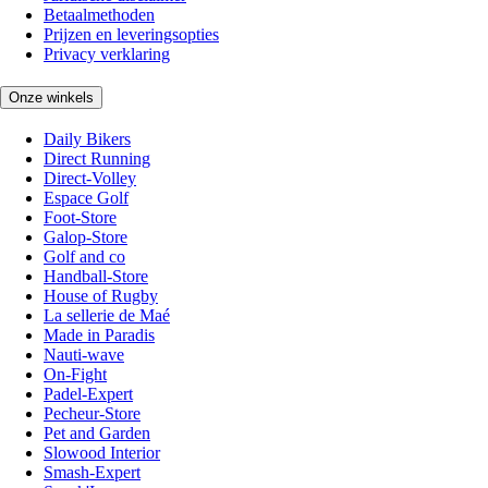
Betaalmethoden
Prijzen en leveringsopties
Privacy verklaring
Onze winkels
Daily Bikers
Direct Running
Direct-Volley
Espace Golf
Foot-Store
Galop-Store
Golf and co
Handball-Store
House of Rugby
La sellerie de Maé
Made in Paradis
Nauti-wave
On-Fight
Padel-Expert
Pecheur-Store
Pet and Garden
Slowood Interior
Smash-Expert