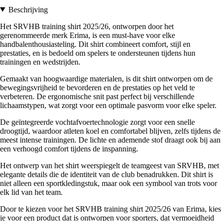
Beschrijving
Het SRVHB training shirt 2025/26, ontworpen door het
gerenommeerde merk Erima, is een must-have voor elke
handbalenthousiasteling. Dit shirt combineert comfort, stijl en
prestaties, en is bedoeld om spelers te ondersteunen tijdens hun
trainingen en wedstrijden.
Gemaakt van hoogwaardige materialen, is dit shirt ontworpen om de
bewegingsvrijheid te bevorderen en de prestaties op het veld te
verbeteren. De ergonomische snit past perfect bij verschillende
lichaamstypen, wat zorgt voor een optimale pasvorm voor elke speler.
De geïntegreerde vochtafvoertechnologie zorgt voor een snelle
droogtijd, waardoor atleten koel en comfortabel blijven, zelfs tijdens de
meest intense trainingen. De lichte en ademende stof draagt ook bij aan
een verhoogd comfort tijdens de inspanning.
Het ontwerp van het shirt weerspiegelt de teamgeest van SRVHB, met
elegante details die de identiteit van de club benadrukken. Dit shirt is
niet alleen een sportkledingstuk, maar ook een symbool van trots voor
elk lid van het team.
Door te kiezen voor het SRVHB training shirt 2025/26 van Erima, kies
je voor een product dat is ontworpen voor sporters, dat vermoeidheid