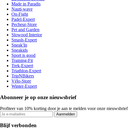
Made in Paradis
Nauti-wave
On-Fight
Padel-Expert
Pecheur-Store
Pet and Garden
Slowood Interior
Smash-Expert
Sneak'In
Sneakids
Sport is good
Training-Fit
Trek-Expert
Triathlon-Expert
TripNBikers
Vélo-Store
Winter-Expert
Abonneer je op onze nieuwsbrief
Profiteer van 10% korting door je aan te melden voor onze nieuwsbrief
Aanmelden
Blijf verbonden