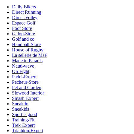
Daily Bikers
Direct Running
Direct-Volley
Espace Golf
Foot-Store
Galop-Store
Golf and co
Handball-Store
House of Rugby
La sellerie de Maé
Made in Paradis
Nauti-wave
On-Fight
Padel-Expert
Pecheur-Store
Pet and Garden
Slowood Interior
Smash-Expert
Sneak'In
Sneakids
Sport is good
Training-Fit
Trek-Expert
Triathlon-Expert