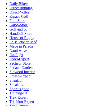
Daily Bikers
Direct Running
Direct-Volley
Espace Golf
Foot-Store
Galop-Store
Golf and co
Handball-Store
House of Rugby
La sellerie de Maé
Made in Paradis
Nauti-wave
On-Fight
Padel-Expert
Pecheur-Store
Pet and Garden
Slowood Interior
Smash-Expert
Sneak'In
Sneakids
Sport is good
Training-Fit
Trek-Expert
Triathlon-Expert
TripNBikers