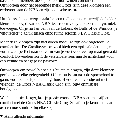
basketballiefhebbers die stijl en comfort willen combineren.
Ontworpen door het beroemde merk Crocs, zijn deze klompen een
eerbetoon aan de NBA en zijn iconische teams.
Hun klassieke ontwerp maakt het een tijdloos model, terwijl de heldere
kleuren en logo's van de NBA-teams een vleugje plezier en dynamiek
toevoegen. Of je nu fan bent van de Lakers, de Bulls of de Warriors, je
vindt zeker je geluk tussen onze ruime selectie NBA Classic Clog.
Maar deze klompen zijn niet alleen mooi, ze zijn ook ongelooflijk
comfortabel. De Croslite-schoenzool biedt een optimale demping en
vormt zich perfect naar de vorm van je voet voor een op maat gemaakt
comfort. Bovendien zorgt de verstelbare riem aan de achterkant voor
een veilige en aangepaste pasvorm.
Ontworpen om zowel binnen als buiten te dragen, zijn deze klompen
perfect voor elke gelegenheid. Of het nu is om naar de sportschool te
gaan, voor een ontspannen dag thuis of voor een avondje uit met
vrienden, de Crocs NBA Classic Clog zijn jouw onmisbare
bondgenoten.
Wacht dan niet langer, laat je passie voor de NBA zien met stijl en
comfort met de Crocs NBA Classic Clog. Schaf nu je favoriete paar
aan en maak indruk bij elke stap.
Aanvullende informatie