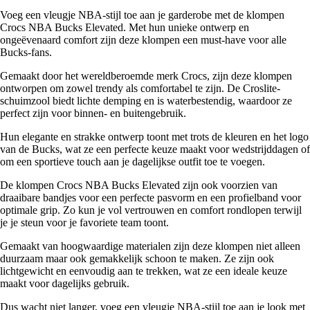
Voeg een vleugje NBA-stijl toe aan je garderobe met de klompen
Crocs NBA Bucks Elevated. Met hun unieke ontwerp en
ongeëvenaard comfort zijn deze klompen een must-have voor alle
Bucks-fans.
Gemaakt door het wereldberoemde merk Crocs, zijn deze klompen
ontworpen om zowel trendy als comfortabel te zijn. De Croslite-
schuimzool biedt lichte demping en is waterbestendig, waardoor ze
perfect zijn voor binnen- en buitengebruik.
Hun elegante en strakke ontwerp toont met trots de kleuren en het logo
van de Bucks, wat ze een perfecte keuze maakt voor wedstrijddagen of
om een sportieve touch aan je dagelijkse outfit toe te voegen.
De klompen Crocs NBA Bucks Elevated zijn ook voorzien van
draaibare bandjes voor een perfecte pasvorm en een profielband voor
optimale grip. Zo kun je vol vertrouwen en comfort rondlopen terwijl
je je steun voor je favoriete team toont.
Gemaakt van hoogwaardige materialen zijn deze klompen niet alleen
duurzaam maar ook gemakkelijk schoon te maken. Ze zijn ook
lichtgewicht en eenvoudig aan te trekken, wat ze een ideale keuze
maakt voor dagelijks gebruik.
Dus wacht niet langer, voeg een vleugje NBA-stijl toe aan je look met