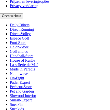
Prijzen en leveringsopties
Privacy verklaring
Onze winkels
Daily Bikers
Direct Running
Direct-Volley
Espace Golf
Foot-Store
Galop-Store
Golf and co
Handball-Store
House of Rugby
La sellerie de Maé
Made in Paradis
Nauti-wave
On-Fight
Padel-Expert
Pecheur-Store
Pet and Garden
Slowood Interior
Smash-Expert
Sneak'In
Sneakids