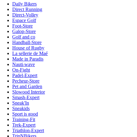
Daily Bikers
Direct Running
Direct-Volley
Espace Golf
Foot-Store
Galop-Store
Golf and co
Handball-Store
House of Rugby
La sellerie de Maé
Made in Paradis
Nauti-wave
On-Fight
Padel-Expert
Pecheur-Store
Pet and Garden
Slowood Interior
Smash-Expert
Sneak'In
Sneakids
Sport is good
Training-Fit
Trek-Expert
Triathlon-Expert
TripNBikers