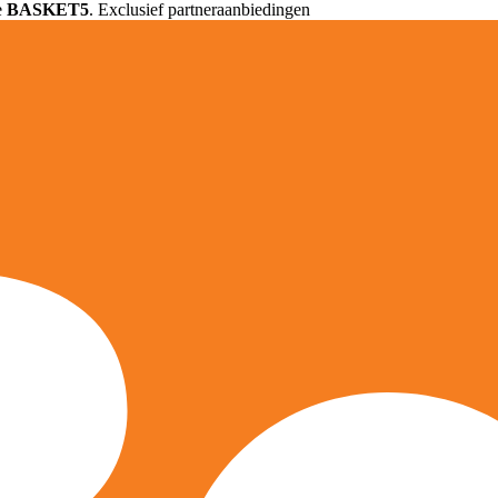
e
BASKET5
. Exclusief partneraanbiedingen