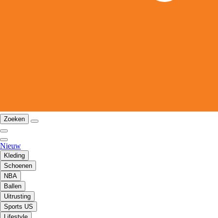
Zoeken
Nieuw
Kleding
Schoenen
NBA
Ballen
Uitrusting
Sports US
Lifestyle