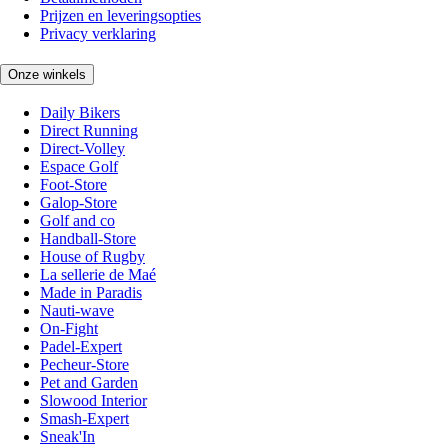
Prijzen en leveringsopties
Privacy verklaring
Onze winkels
Daily Bikers
Direct Running
Direct-Volley
Espace Golf
Foot-Store
Galop-Store
Golf and co
Handball-Store
House of Rugby
La sellerie de Maé
Made in Paradis
Nauti-wave
On-Fight
Padel-Expert
Pecheur-Store
Pet and Garden
Slowood Interior
Smash-Expert
Sneak'In