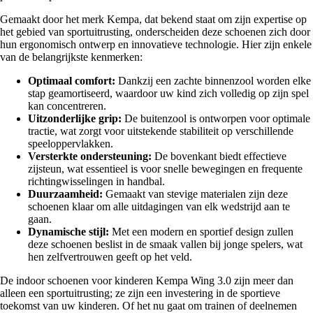
Gemaakt door het merk Kempa, dat bekend staat om zijn expertise op
het gebied van sportuitrusting, onderscheiden deze schoenen zich door
hun ergonomisch ontwerp en innovatieve technologie. Hier zijn enkele
van de belangrijkste kenmerken:
Optimaal comfort:
Dankzij een zachte binnenzool worden elke
stap geamortiseerd, waardoor uw kind zich volledig op zijn spel
kan concentreren.
Uitzonderlijke grip:
De buitenzool is ontworpen voor optimale
tractie, wat zorgt voor uitstekende stabiliteit op verschillende
speeloppervlakken.
Versterkte ondersteuning:
De bovenkant biedt effectieve
zijsteun, wat essentieel is voor snelle bewegingen en frequente
richtingwisselingen in handbal.
Duurzaamheid:
Gemaakt van stevige materialen zijn deze
schoenen klaar om alle uitdagingen van elk wedstrijd aan te
gaan.
Dynamische stijl:
Met een modern en sportief design zullen
deze schoenen beslist in de smaak vallen bij jonge spelers, wat
hen zelfvertrouwen geeft op het veld.
De indoor schoenen voor kinderen Kempa Wing 3.0 zijn meer dan
alleen een sportuitrusting; ze zijn een investering in de sportieve
toekomst van uw kinderen. Of het nu gaat om trainen of deelnemen