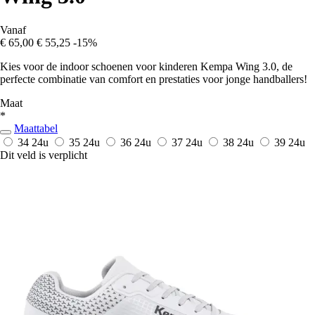
Vanaf
€ 65,00
€ 55,25
-15%
Kies voor de indoor schoenen voor kinderen Kempa Wing 3.0, de
perfecte combinatie van comfort en prestaties voor jonge handballers!
Maat
*
Maattabel
34
24u
35
24u
36
24u
37
24u
38
24u
39
24u
Dit veld is verplicht