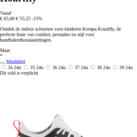
Vanaf
€ 65,00
€ 55,25
-15%
Ontdek de indoor schoenen voor kinderen Kempa Kourtfly, de
perfecte fusie van comfort, prestaties en stijl voor
handbalenthousiastelingen.
Maat
*
Maattabel
34
24u
35
24u
36
24u
37
24u
38
24u
39
24u
Dit veld is verplicht