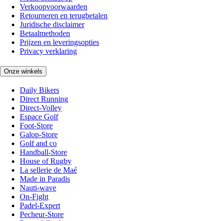
Verkoopvoorwaarden
Retourneren en terugbetalen
Juridische disclaimer
Betaalmethoden
Prijzen en leveringsopties
Privacy verklaring
Onze winkels
Daily Bikers
Direct Running
Direct-Volley
Espace Golf
Foot-Store
Galop-Store
Golf and co
Handball-Store
House of Rugby
La sellerie de Maé
Made in Paradis
Nauti-wave
On-Fight
Padel-Expert
Pecheur-Store