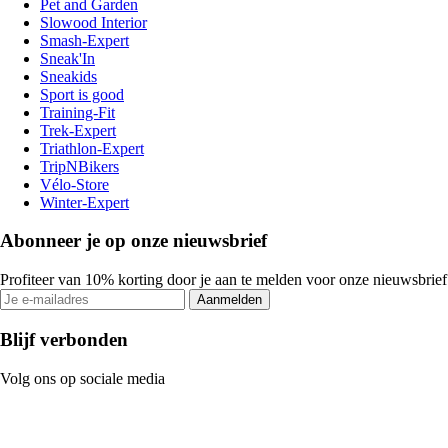
Pet and Garden
Slowood Interior
Smash-Expert
Sneak'In
Sneakids
Sport is good
Training-Fit
Trek-Expert
Triathlon-Expert
TripNBikers
Vélo-Store
Winter-Expert
Abonneer je op onze nieuwsbrief
Profiteer van 10% korting door je aan te melden voor onze nieuwsbrief
Aanmelden
Blijf verbonden
Volg ons op sociale media