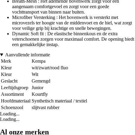
Breath-Mesh : Het ademende bovenwerk zorgt voor een
aangenaam comfortgevoel en zorgt voor een goede
vochttransport van binnen naar buiten.
Microfiber Versterking : Het bovenwerk is versterkt met
microvezels ter hoogte van de middenvoet en de hiel, wat zorgt
voor veilige grip bij krachtige en snelle bewegingen.
Dynamic Soft fit : De elastische binnenkous en de extra
veterschoenen zorgen voor maximaal comfort. De opening biedt
een gemakkelijke instap.
Aanvullende informatie
Merk
Kempa
Kleur
wit/zwart/rood fluo
Kleur
Wit
Geslacht
Gemengd
Leeftijdsgroep
Junior
Assortiment
Kourtfly
Hoofdmateriaal
Synthetisch materiaal / textiel
Schoenzool
slijtvast rubber
Loading...
Loading...
Al onze merken