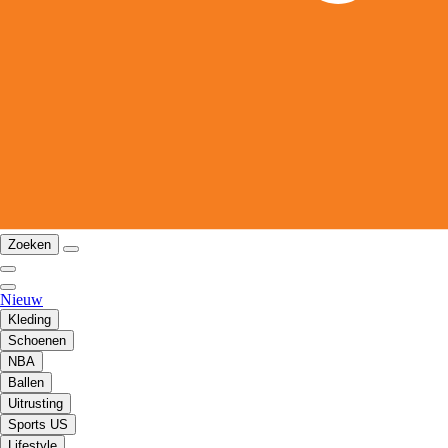
Zoeken
Nieuw
Kleding
Schoenen
NBA
Ballen
Uitrusting
Sports US
Lifestyle