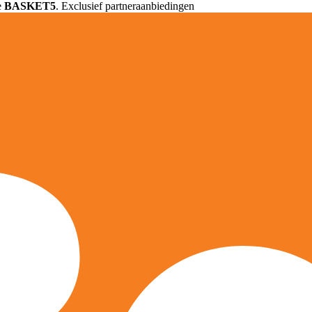
e
BASKET5
. Exclusief partneraanbiedingen