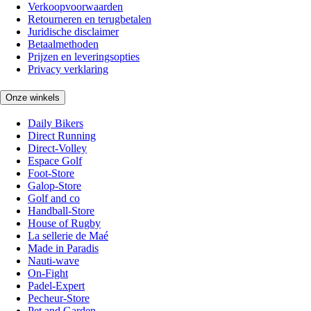
Verkoopvoorwaarden
Retourneren en terugbetalen
Juridische disclaimer
Betaalmethoden
Prijzen en leveringsopties
Privacy verklaring
Onze winkels
Daily Bikers
Direct Running
Direct-Volley
Espace Golf
Foot-Store
Galop-Store
Golf and co
Handball-Store
House of Rugby
La sellerie de Maé
Made in Paradis
Nauti-wave
On-Fight
Padel-Expert
Pecheur-Store
Pet and Garden