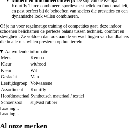
Modern en functioneel ontwerp:
De stijl van de Kempa
Kourtfly Three combineert sportieve esthetiek en functionaliteit,
en past perfect bij de behoeften van spelers die prestaties en een
dynamische look willen combineren.
Of je nu voor regelmatige training of competities gaat, deze indoor
schoenen belichamen de perfecte balans tussen techniek, comfort en
stevigheid. Ze voldoen dan ook aan de verwachtingen van handballers
die in alle rust willen presteren op hun terrein.
Aanvullende informatie
Merk
Kempa
Kleur
wit/rood
Kleur
Wit
Geslacht
Man
Leeftijdsgroep
Volwassene
Assortiment
Kourtfly
Hoofdmateriaal
Synthetisch materiaal / textiel
Schoenzool
slijtvast rubber
Loading...
Loading...
Al onze merken