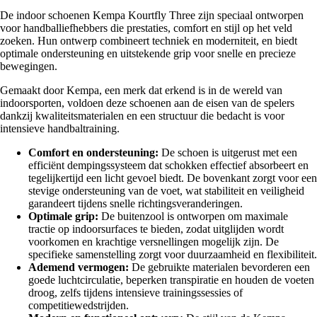
De indoor schoenen Kempa Kourtfly Three zijn speciaal ontworpen
voor handballiefhebbers die prestaties, comfort en stijl op het veld
zoeken. Hun ontwerp combineert techniek en moderniteit, en biedt
optimale ondersteuning en uitstekende grip voor snelle en precieze
bewegingen.
Gemaakt door Kempa, een merk dat erkend is in de wereld van
indoorsporten, voldoen deze schoenen aan de eisen van de spelers
dankzij kwaliteitsmaterialen en een structuur die bedacht is voor
intensieve handbaltraining.
Comfort en ondersteuning:
De schoen is uitgerust met een
efficiënt dempingssysteem dat schokken effectief absorbeert en
tegelijkertijd een licht gevoel biedt. De bovenkant zorgt voor een
stevige ondersteuning van de voet, wat stabiliteit en veiligheid
garandeert tijdens snelle richtingsveranderingen.
Optimale grip:
De buitenzool is ontworpen om maximale
tractie op indoorsurfaces te bieden, zodat uitglijden wordt
voorkomen en krachtige versnellingen mogelijk zijn. De
specifieke samenstelling zorgt voor duurzaamheid en flexibiliteit.
Ademend vermogen:
De gebruikte materialen bevorderen een
goede luchtcirculatie, beperken transpiratie en houden de voeten
droog, zelfs tijdens intensieve trainingssessies of
competitiewedstrijden.