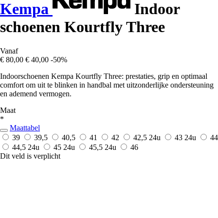
Kempa
Indoor
schoenen Kourtfly Three
Vanaf
€ 80,00
€ 40,00
-50%
Indoorschoenen Kempa Kourtfly Three: prestaties, grip en optimaal
comfort om uit te blinken in handbal met uitzonderlijke ondersteuning
en ademend vermogen.
Maat
*
Maattabel
39
39,5
40,5
41
42
42,5
24u
43
24u
44
44,5
24u
45
24u
45,5
24u
46
Dit veld is verplicht