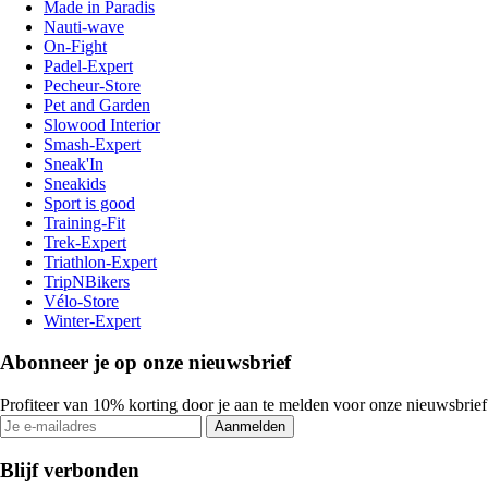
Made in Paradis
Nauti-wave
On-Fight
Padel-Expert
Pecheur-Store
Pet and Garden
Slowood Interior
Smash-Expert
Sneak'In
Sneakids
Sport is good
Training-Fit
Trek-Expert
Triathlon-Expert
TripNBikers
Vélo-Store
Winter-Expert
Abonneer je op onze nieuwsbrief
Profiteer van 10% korting door je aan te melden voor onze nieuwsbrief
Aanmelden
Blijf verbonden