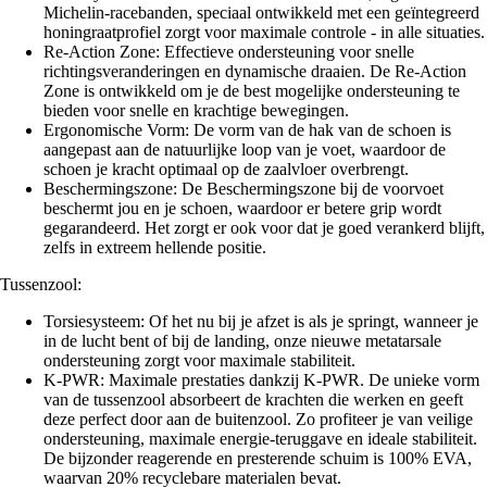
Michelin-racebanden, speciaal ontwikkeld met een geïntegreerd
honingraatprofiel zorgt voor maximale controle - in alle situaties.
Re-Action Zone: Effectieve ondersteuning voor snelle
richtingsveranderingen en dynamische draaien. De Re-Action
Zone is ontwikkeld om je de best mogelijke ondersteuning te
bieden voor snelle en krachtige bewegingen.
Ergonomische Vorm: De vorm van de hak van de schoen is
aangepast aan de natuurlijke loop van je voet, waardoor de
schoen je kracht optimaal op de zaalvloer overbrengt.
Beschermingszone: De Beschermingszone bij de voorvoet
beschermt jou en je schoen, waardoor er betere grip wordt
gegarandeerd. Het zorgt er ook voor dat je goed verankerd blijft,
zelfs in extreem hellende positie.
Tussenzool:
Torsiesysteem: Of het nu bij je afzet is als je springt, wanneer je
in de lucht bent of bij de landing, onze nieuwe metatarsale
ondersteuning zorgt voor maximale stabiliteit.
K-PWR: Maximale prestaties dankzij K-PWR. De unieke vorm
van de tussenzool absorbeert de krachten die werken en geeft
deze perfect door aan de buitenzool. Zo profiteer je van veilige
ondersteuning, maximale energie-teruggave en ideale stabiliteit.
De bijzonder reagerende en presterende schuim is 100% EVA,
waarvan 20% recyclebare materialen bevat.