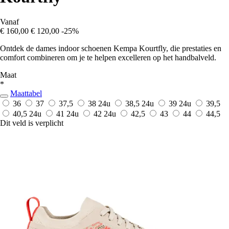
Vanaf
€ 160,00
€ 120,00
-25%
Ontdek de dames indoor schoenen Kempa Kourtfly, die prestaties en
comfort combineren om je te helpen excelleren op het handbalveld.
Maat
*
Maattabel
36
37
37,5
38
24u
38,5
24u
39
24u
39,5
40,5
24u
41
24u
42
24u
42,5
43
44
44,5
Dit veld is verplicht