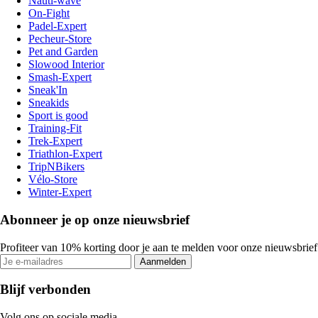
Nauti-wave
On-Fight
Padel-Expert
Pecheur-Store
Pet and Garden
Slowood Interior
Smash-Expert
Sneak'In
Sneakids
Sport is good
Training-Fit
Trek-Expert
Triathlon-Expert
TripNBikers
Vélo-Store
Winter-Expert
Abonneer je op onze nieuwsbrief
Profiteer van 10% korting door je aan te melden voor onze nieuwsbrief
Aanmelden
Blijf verbonden
Volg ons op sociale media