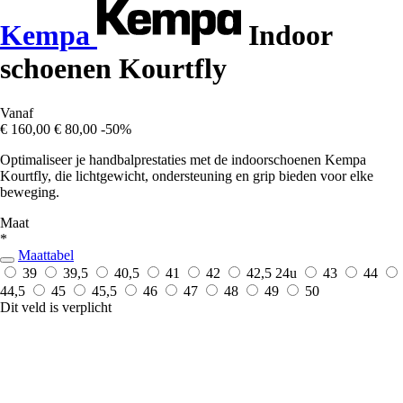
Kempa
Indoor
schoenen Kourtfly
Vanaf
€ 160,00
€ 80,00
-50%
Optimaliseer je handbalprestaties met de indoorschoenen Kempa
Kourtfly, die lichtgewicht, ondersteuning en grip bieden voor elke
beweging.
Maat
*
Maattabel
39
39,5
40,5
41
42
42,5
24u
43
44
44,5
45
45,5
46
47
48
49
50
Dit veld is verplicht