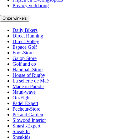
Privacy verklaring
Onze winkels
Daily Bikers
Direct Running
Direct-Volley
Espace Golf
Foot-Store
Galop-Store
Golf and co
Handball-Store
House of Rugby
La sellerie de Maé
Made in Paradis
Nauti-wave
On-Fight
Padel-Expert
Pecheur-Store
Pet and Garden
Slowood Interior
Smash-Expert
Sneak'In
Sneakids