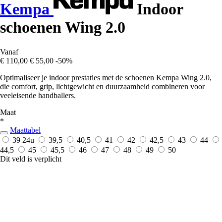
Kempa
Indoor
schoenen Wing 2.0
Vanaf
€ 110,00
€ 55,00
-50%
Optimaliseer je indoor prestaties met de schoenen Kempa Wing 2.0,
die comfort, grip, lichtgewicht en duurzaamheid combineren voor
veeleisende handballers.
Maat
*
Maattabel
39
24u
39,5
40,5
41
42
42,5
43
44
44,5
45
45,5
46
47
48
49
50
Dit veld is verplicht