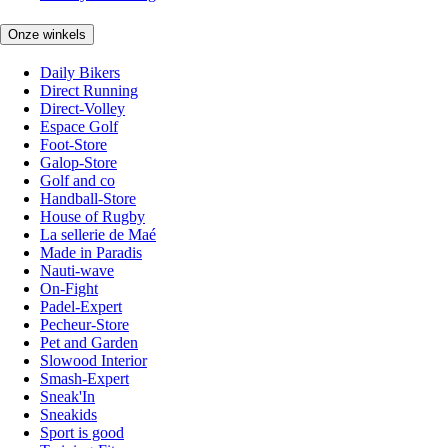
Onze winkels
Daily Bikers
Direct Running
Direct-Volley
Espace Golf
Foot-Store
Galop-Store
Golf and co
Handball-Store
House of Rugby
La sellerie de Maé
Made in Paradis
Nauti-wave
On-Fight
Padel-Expert
Pecheur-Store
Pet and Garden
Slowood Interior
Smash-Expert
Sneak'In
Sneakids
Sport is good