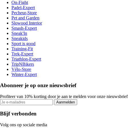
On-Fight
Padel-Expert
Pecheur-Store
Pet and Garden
Slowood Interior
Smash-Expert
Sneak'In
Sneakids
Sport is good
Training-Fit
Trek-Expert
Triathlon-Expert
TripNBikers
Vélo-Store
Winter-Expert
Abonneer je op onze nieuwsbrief
Profiteer van 10% korting door je aan te melden voor onze nieuwsbrief
Aanmelden
Blijf verbonden
Volg ons op sociale media