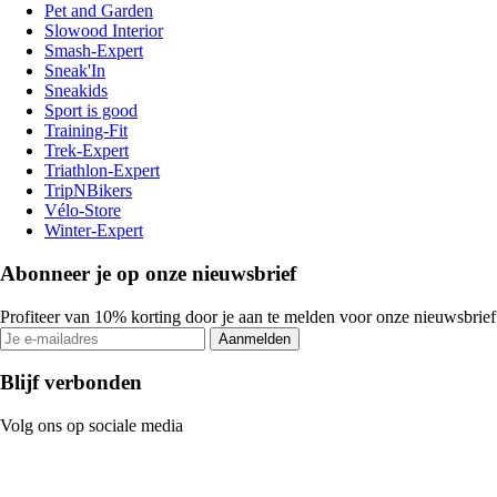
Pet and Garden
Slowood Interior
Smash-Expert
Sneak'In
Sneakids
Sport is good
Training-Fit
Trek-Expert
Triathlon-Expert
TripNBikers
Vélo-Store
Winter-Expert
Abonneer je op onze nieuwsbrief
Profiteer van 10% korting door je aan te melden voor onze nieuwsbrief
Aanmelden
Blijf verbonden
Volg ons op sociale media