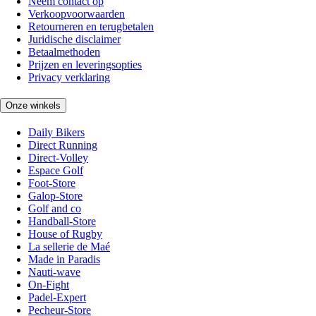
Neem contact op
Verkoopvoorwaarden
Retourneren en terugbetalen
Juridische disclaimer
Betaalmethoden
Prijzen en leveringsopties
Privacy verklaring
Onze winkels
Daily Bikers
Direct Running
Direct-Volley
Espace Golf
Foot-Store
Galop-Store
Golf and co
Handball-Store
House of Rugby
La sellerie de Maé
Made in Paradis
Nauti-wave
On-Fight
Padel-Expert
Pecheur-Store