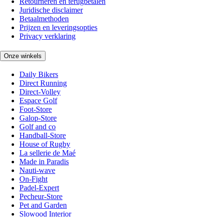
Retourneren en terugbetalen
Juridische disclaimer
Betaalmethoden
Prijzen en leveringsopties
Privacy verklaring
Onze winkels
Daily Bikers
Direct Running
Direct-Volley
Espace Golf
Foot-Store
Galop-Store
Golf and co
Handball-Store
House of Rugby
La sellerie de Maé
Made in Paradis
Nauti-wave
On-Fight
Padel-Expert
Pecheur-Store
Pet and Garden
Slowood Interior