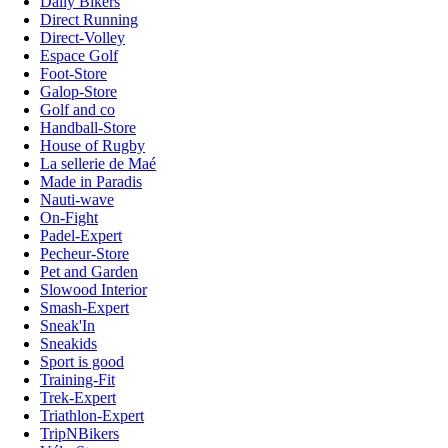
Daily Bikers
Direct Running
Direct-Volley
Espace Golf
Foot-Store
Galop-Store
Golf and co
Handball-Store
House of Rugby
La sellerie de Maé
Made in Paradis
Nauti-wave
On-Fight
Padel-Expert
Pecheur-Store
Pet and Garden
Slowood Interior
Smash-Expert
Sneak'In
Sneakids
Sport is good
Training-Fit
Trek-Expert
Triathlon-Expert
TripNBikers