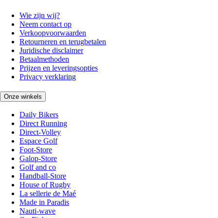
Wie zijn wij?
Neem contact op
Verkoopvoorwaarden
Retourneren en terugbetalen
Juridische disclaimer
Betaalmethoden
Prijzen en leveringsopties
Privacy verklaring
Onze winkels
Daily Bikers
Direct Running
Direct-Volley
Espace Golf
Foot-Store
Galop-Store
Golf and co
Handball-Store
House of Rugby
La sellerie de Maé
Made in Paradis
Nauti-wave