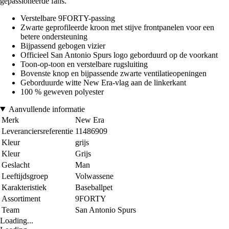
gepassioneerde fans.
Verstelbare 9FORTY-passing
Zwarte geprofileerde kroon met stijve frontpanelen voor een
betere ondersteuning
Bijpassend gebogen vizier
Officieel San Antonio Spurs logo geborduurd op de voorkant
Toon-op-toon en verstelbare rugsluiting
Bovenste knop en bijpassende zwarte ventilatieopeningen
Geborduurde witte New Era-vlag aan de linkerkant
100 % geweven polyester
Aanvullende informatie
Merk
New Era
Leveranciersreferentie
11486909
Kleur
grijs
Kleur
Grijs
Geslacht
Man
Leeftijdsgroep
Volwassene
Karakteristiek
Baseballpet
Assortiment
9FORTY
Team
San Antonio Spurs
Loading...