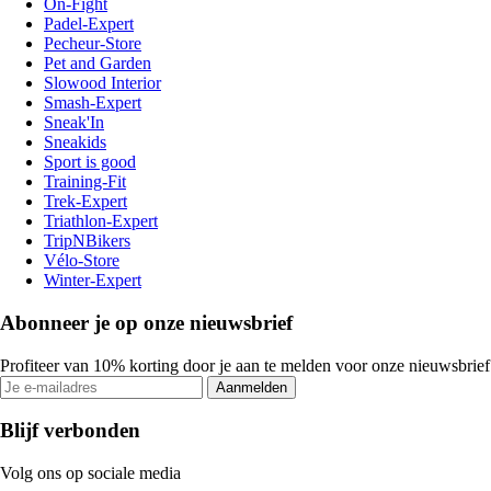
On-Fight
Padel-Expert
Pecheur-Store
Pet and Garden
Slowood Interior
Smash-Expert
Sneak'In
Sneakids
Sport is good
Training-Fit
Trek-Expert
Triathlon-Expert
TripNBikers
Vélo-Store
Winter-Expert
Abonneer je op onze nieuwsbrief
Profiteer van 10% korting door je aan te melden voor onze nieuwsbrief
Aanmelden
Blijf verbonden
Volg ons op sociale media