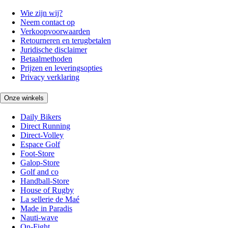
Wie zijn wij?
Neem contact op
Verkoopvoorwaarden
Retourneren en terugbetalen
Juridische disclaimer
Betaalmethoden
Prijzen en leveringsopties
Privacy verklaring
Onze winkels
Daily Bikers
Direct Running
Direct-Volley
Espace Golf
Foot-Store
Galop-Store
Golf and co
Handball-Store
House of Rugby
La sellerie de Maé
Made in Paradis
Nauti-wave
On-Fight