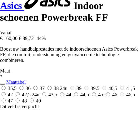
Asics
Indoor
schoenen Powerbreak FF
Vanaf
€ 160,00
€ 89,72
-44%
Boost uw handbalprestaties met de indoorschoenen Asics Powerbreak
FF, die comfort, ondersteuning en geavanceerde technologie
combineren.
Maat
*
Maattabel
35,5
36
37
38
24u
39
39,5
40,5
41,5
42
42,5
24u
43,5
44
44,5
45
46
46,5
47
48
49
Dit veld is verplicht