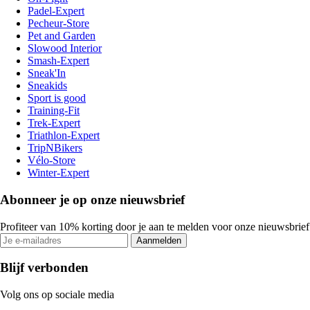
Padel-Expert
Pecheur-Store
Pet and Garden
Slowood Interior
Smash-Expert
Sneak'In
Sneakids
Sport is good
Training-Fit
Trek-Expert
Triathlon-Expert
TripNBikers
Vélo-Store
Winter-Expert
Abonneer je op onze nieuwsbrief
Profiteer van 10% korting door je aan te melden voor onze nieuwsbrief
Aanmelden
Blijf verbonden
Volg ons op sociale media