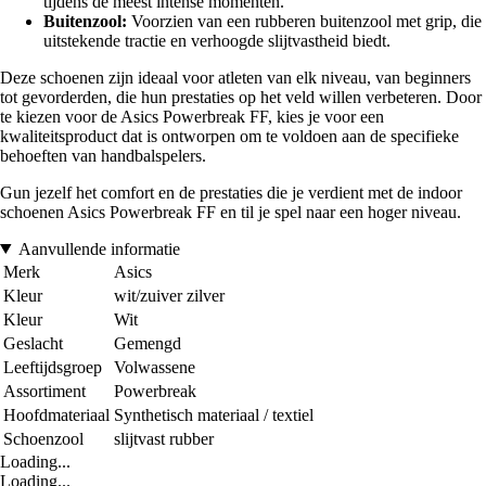
tijdens de meest intense momenten.
Buitenzool:
Voorzien van een rubberen buitenzool met grip, die
uitstekende tractie en verhoogde slijtvastheid biedt.
Deze schoenen zijn ideaal voor atleten van elk niveau, van beginners
tot gevorderden, die hun prestaties op het veld willen verbeteren. Door
te kiezen voor de Asics Powerbreak FF, kies je voor een
kwaliteitsproduct dat is ontworpen om te voldoen aan de specifieke
behoeften van handbalspelers.
Gun jezelf het comfort en de prestaties die je verdient met de indoor
schoenen Asics Powerbreak FF en til je spel naar een hoger niveau.
Aanvullende informatie
Merk
Asics
Kleur
wit/zuiver zilver
Kleur
Wit
Geslacht
Gemengd
Leeftijdsgroep
Volwassene
Assortiment
Powerbreak
Hoofdmateriaal
Synthetisch materiaal / textiel
Schoenzool
slijtvast rubber
Loading...
Loading...