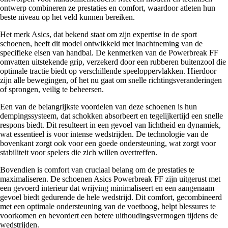
ontwerp combineren ze prestaties en comfort, waardoor atleten hun
beste niveau op het veld kunnen bereiken.
Het merk Asics, dat bekend staat om zijn expertise in de sport
schoenen, heeft dit model ontwikkeld met inachtneming van de
specifieke eisen van handbal. De kenmerken van de Powerbreak FF
omvatten uitstekende grip, verzekerd door een rubberen buitenzool die
optimale tractie biedt op verschillende speeloppervlakken. Hierdoor
zijn alle bewegingen, of het nu gaat om snelle richtingsveranderingen
of sprongen, veilig te beheersen.
Een van de belangrijkste voordelen van deze schoenen is hun
dempingssysteem, dat schokken absorbeert en tegelijkertijd een snelle
respons biedt. Dit resulteert in een gevoel van lichtheid en dynamiek,
wat essentieel is voor intense wedstrijden. De technologie van de
bovenkant zorgt ook voor een goede ondersteuning, wat zorgt voor
stabiliteit voor spelers die zich willen overtreffen.
Bovendien is comfort van cruciaal belang om de prestaties te
maximaliseren. De schoenen Asics Powerbreak FF zijn uitgerust met
een gevoerd interieur dat wrijving minimaliseert en een aangenaam
gevoel biedt gedurende de hele wedstrijd. Dit comfort, gecombineerd
met een optimale ondersteuning van de voetboog, helpt blessures te
voorkomen en bevordert een betere uithoudingsvermogen tijdens de
wedstrijden.