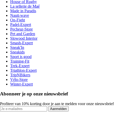
House of Rugby
La sellerie de Maé
Made in Paradis
Nauti-wave
On-Fight
Padel-Expert
Pecheur-Store
Pet and Garden
Slowood Interior
Smash-Expert
Sneak'In
Sneakids
Sport is good
Training-Fit
Trek-Expert
Triathlon-Expert
TripNBikers
Vélo-Store
Winter-Expert
Abonneer je op onze nieuwsbrief
Profiteer van 10% korting door je aan te melden voor onze nieuwsbrief
Aanmelden