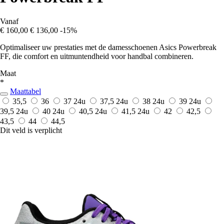
Vanaf
€ 160,00
€ 136,00
-15%
Optimaliseer uw prestaties met de damesschoenen Asics Powerbreak
FF, die comfort en uitmuntendheid voor handbal combineren.
Maat
*
Maattabel
35,5
36
37
24u
37,5
24u
38
24u
39
24u
39,5
24u
40
24u
40,5
24u
41,5
24u
42
42,5
43,5
44
44,5
Dit veld is verplicht