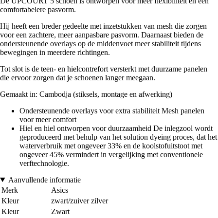
De UPCOURT 5 schoen is ontworpen voor meer flexibiliteit en een
comfortabelere pasvorm.
Hij heeft een breder gedeelte met inzetstukken van mesh die zorgen
voor een zachtere, meer aanpasbare pasvorm. Daarnaast bieden de
ondersteunende overlays op de middenvoet meer stabiliteit tijdens
bewegingen in meerdere richtingen.
Tot slot is de teen- en hielcontrefort versterkt met duurzame panelen
die ervoor zorgen dat je schoenen langer meegaan.
Gemaakt in: Cambodja (stiksels, montage en afwerking)
Ondersteunende overlays voor extra stabiliteit Mesh panelen
voor meer comfort
Hiel en hiel ontworpen voor duurzaamheid De inlegzool wordt
geproduceerd met behulp van het solution dyeing proces, dat het
waterverbruik met ongeveer 33% en de koolstofuitstoot met
ongeveer 45% vermindert in vergelijking met conventionele
verftechnologie.
Aanvullende informatie
Merk
Asics
Kleur
zwart/zuiver zilver
Kleur
Zwart