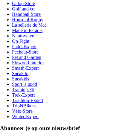
Galop-Store
Golf and co
Handball-Store
House of Rugby
La sellerie de Maé
Made in Paradis
Nauti-wave
On-Fight
Padel-Expert
Pecheur-Store
Pet and Garden
Slowood Interior
Smash-Expert
Sneak'In
Sneakids
Sport is good
Training-Fit
Trek-Expert
Triathlon-Expert
TripNBikers
Vélo-Store
Winter-Expert
Abonneer je op onze nieuwsbrief