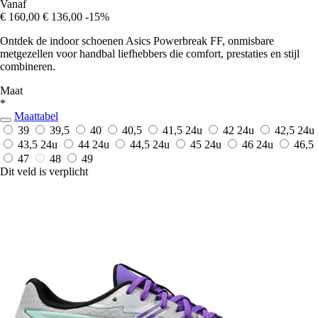
Vanaf
€ 160,00
€ 136,00
-15%
Ontdek de indoor schoenen Asics Powerbreak FF, onmisbare
metgezellen voor handbal liefhebbers die comfort, prestaties en stijl
combineren.
Maat
*
Maattabel
39
39,5
40
40,5
41,5
24u
42
24u
42,5
24u
43,5
24u
44
24u
44,5
24u
45
24u
46
24u
46,5
47
48
49
Dit veld is verplicht