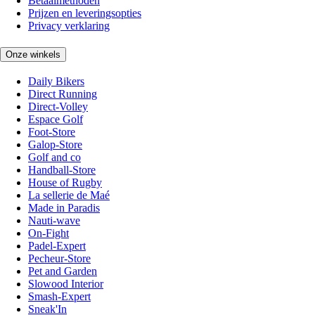
Betaalmethoden
Prijzen en leveringsopties
Privacy verklaring
Onze winkels
Daily Bikers
Direct Running
Direct-Volley
Espace Golf
Foot-Store
Galop-Store
Golf and co
Handball-Store
House of Rugby
La sellerie de Maé
Made in Paradis
Nauti-wave
On-Fight
Padel-Expert
Pecheur-Store
Pet and Garden
Slowood Interior
Smash-Expert
Sneak'In