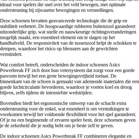
ideaal voor spelers die snel over het veld bewegen, met optimale
ondersteuning bij zijwaartse bewegingen en versnellingen.
Deze schoenen bevatten geavanceerde technologie die de grip en
stabiliteit verbetert. De hoogwaardige rubberen buitenzool garandeert
uitzonderlijke grip, wat snelle en nauwkeurige richtingsveranderingen
mogelijk maakt, een essentieel element om te slagen op het
handbalveld. De responsiviteit van de tussenzool helpt de schokken te
dempen, waardoor het risico op blessures aan de gewrichten
vermindert.
Wat comfort betreft, onderscheiden de indoor schoenen Asics
Powerbreak FF zich door hun vetersysteem dat zorgt voor een goede
pasvorm terwijl het een grote bewegingsvrijheid toelaat. De
binnenkant van de schoen is gemaakt van ademende materialen die een
goede luchtcirculatie bevorderen, waardoor je voeten koel en droog
blijven, zelfs tijdens de intensiefste wedstrijden.
Bovendien biedt het ergonomische ontwerp van de schacht extra
ondersteuning voor de enkel, wat essentieel is om verstuikingen te
voorkomen terwijl het voldoende flexibiliteit voor het spel garandeert.
Of je nu een beginnende of ervaren speler bent, deze schoenen geven
je de zekerheid die je nodig hebt om je beste zelf te geven.
De indoor schoenen Asics Powerbreak FF combineren elegantie en