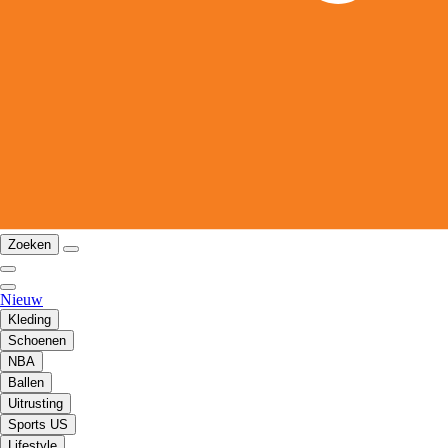
Zoeken
Nieuw
Kleding
Schoenen
NBA
Ballen
Uitrusting
Sports US
Lifestyle