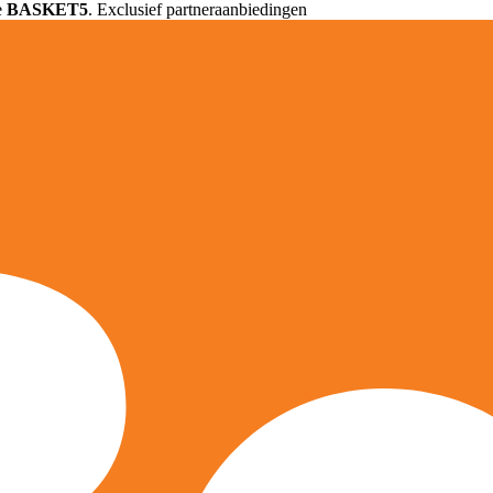
e
BASKET5
. Exclusief partneraanbiedingen