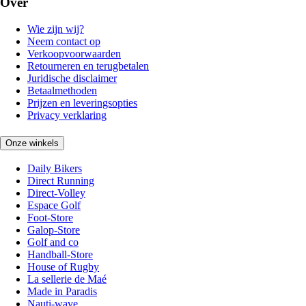
Over
Wie zijn wij?
Neem contact op
Verkoopvoorwaarden
Retourneren en terugbetalen
Juridische disclaimer
Betaalmethoden
Prijzen en leveringsopties
Privacy verklaring
Onze winkels
Daily Bikers
Direct Running
Direct-Volley
Espace Golf
Foot-Store
Galop-Store
Golf and co
Handball-Store
House of Rugby
La sellerie de Maé
Made in Paradis
Nauti-wave