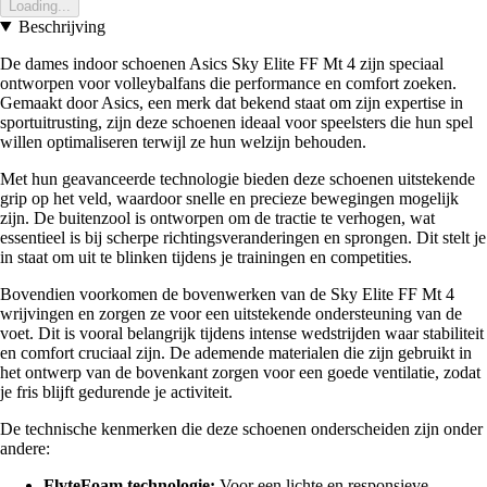
Loading...
Beschrijving
De dames indoor schoenen Asics Sky Elite FF Mt 4 zijn speciaal
ontworpen voor volleybalfans die performance en comfort zoeken.
Gemaakt door Asics, een merk dat bekend staat om zijn expertise in
sportuitrusting, zijn deze schoenen ideaal voor speelsters die hun spel
willen optimaliseren terwijl ze hun welzijn behouden.
Met hun geavanceerde technologie bieden deze schoenen uitstekende
grip op het veld, waardoor snelle en precieze bewegingen mogelijk
zijn. De buitenzool is ontworpen om de tractie te verhogen, wat
essentieel is bij scherpe richtingsveranderingen en sprongen. Dit stelt je
in staat om uit te blinken tijdens je trainingen en competities.
Bovendien voorkomen de bovenwerken van de Sky Elite FF Mt 4
wrijvingen en zorgen ze voor een uitstekende ondersteuning van de
voet. Dit is vooral belangrijk tijdens intense wedstrijden waar stabiliteit
en comfort cruciaal zijn. De ademende materialen die zijn gebruikt in
het ontwerp van de bovenkant zorgen voor een goede ventilatie, zodat
je fris blijft gedurende je activiteit.
De technische kenmerken die deze schoenen onderscheiden zijn onder
andere:
FlyteFoam technologie:
Voor een lichte en responsieve