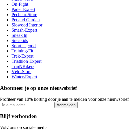
On-Fight
Padel-Expert
Pecheur-Store
Pet and Garden
Slowood Interior
Smash-Expert
Sneak'In
Sneakids
Sport is good
Training-Fit
Trek-Expert
Triathlon-Expert
TripNBikers
Vélo-Store
Winter-Expert
Abonneer je op onze nieuwsbrief
Profiteer van 10% korting door je aan te melden voor onze nieuwsbrief
Aanmelden
Blijf verbonden
Volg ons op sociale media