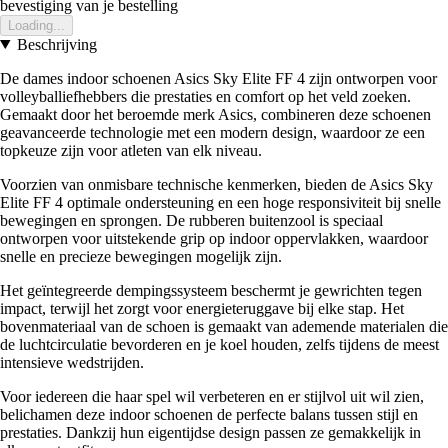
bevestiging van je bestelling
Loading...
Beschrijving
De dames indoor schoenen Asics Sky Elite FF 4 zijn ontworpen voor
volleyballiefhebbers die prestaties en comfort op het veld zoeken.
Gemaakt door het beroemde merk Asics, combineren deze schoenen
geavanceerde technologie met een modern design, waardoor ze een
topkeuze zijn voor atleten van elk niveau.
Voorzien van onmisbare technische kenmerken, bieden de Asics Sky
Elite FF 4 optimale ondersteuning en een hoge responsiviteit bij snelle
bewegingen en sprongen. De rubberen buitenzool is speciaal
ontworpen voor uitstekende grip op indoor oppervlakken, waardoor
snelle en precieze bewegingen mogelijk zijn.
Het geïntegreerde dempingssysteem beschermt je gewrichten tegen
impact, terwijl het zorgt voor energieteruggave bij elke stap. Het
bovenmateriaal van de schoen is gemaakt van ademende materialen die
de luchtcirculatie bevorderen en je koel houden, zelfs tijdens de meest
intensieve wedstrijden.
Voor iedereen die haar spel wil verbeteren en er stijlvol uit wil zien,
belichamen deze indoor schoenen de perfecte balans tussen stijl en
prestaties. Dankzij hun eigentijdse design passen ze gemakkelijk in