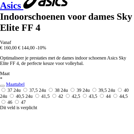
Asics
Indoorschoenen voor dames Sky
Elite FF 4
Vanaf
€ 160,00
€ 144,00
-10%
Optimaliseer je prestaties met de dames indoor schoenen Asics Sky
Elite FF 4, de perfecte keuze voor volleybal.
Maat
*
Maattabel
37
24u
37,5
24u
38
24u
39
24u
39,5
24u
40
24u
40,5
24u
41,5
42
42,5
43,5
44
44,5
46
47
Dit veld is verplicht