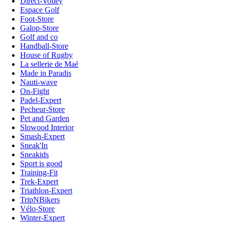
Direct-Volley
Espace Golf
Foot-Store
Galop-Store
Golf and co
Handball-Store
House of Rugby
La sellerie de Maé
Made in Paradis
Nauti-wave
On-Fight
Padel-Expert
Pecheur-Store
Pet and Garden
Slowood Interior
Smash-Expert
Sneak'In
Sneakids
Sport is good
Training-Fit
Trek-Expert
Triathlon-Expert
TripNBikers
Vélo-Store
Winter-Expert